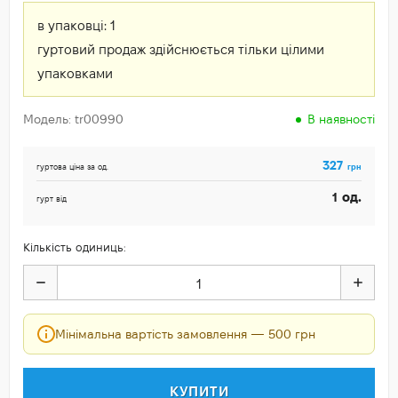
в упаковці:
1
гуртовий продаж здійснюється тільки цілими
упаковками
Модель: tr00990
В наявності
327
грн
гуртова ціна за од.
од.
1
гурт від
Кількість одиниць:
Мінімальна вартість замовлення — 500 грн
КУПИТИ