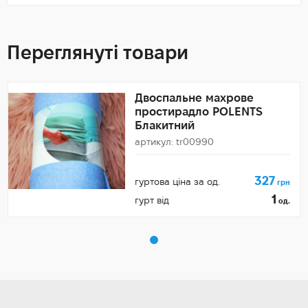
Переглянуті товари
Двоспальне махрове
простирадло POLENTS
Блакитний
артикул: tr00990
327
гуртова ціна за од.
грн
1
гурт від
од.