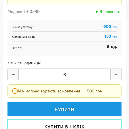
Модель: tr00369
В наявності
900
грн
ціна за упаковку
150
грн
гуртова ціна за од.
од.
6
гурт від
Кількість одиниць:
Мінімальна вартість замовлення — 500 грн
КУПИТИ
КУПИТИ В 1 КЛІК