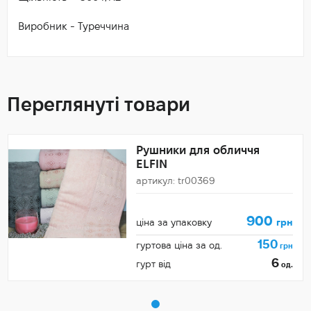
Виробник - Туреччина
Переглянуті товари
Рушники для обличчя
ELFIN
артикул: tr00369
900
ціна за упаковку
грн
150
гуртова ціна за од.
грн
6
гурт від
од.