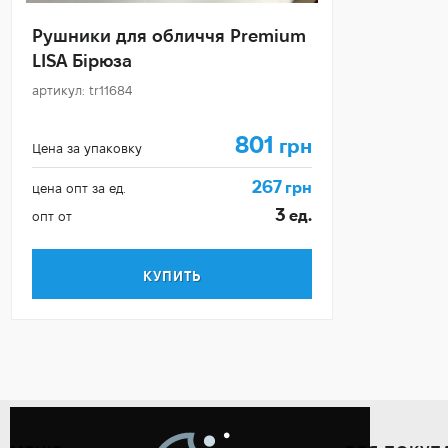
Рушники для обличчя Premium
LISA Бірюза
артикул: tr11684
801
грн
Цена за упаковку
267
грн
цена опт за ед.
3
ед.
опт от
КУПИТЬ