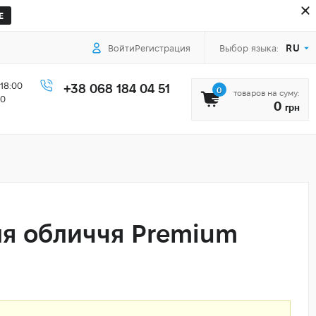
Е
RU
Войти
Регистрация
Выбор языка:
18:00
+38 068 184 04 51
0
товаров на суму:
00
0
грн
я обличчя Premium
а