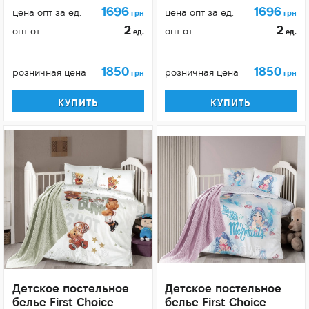
1696
1696
цена опт за ед.
цена опт за ед.
грн
грн
2
2
опт от
опт от
ед.
ед.
1850
1850
розничная цена
розничная цена
грн
грн
КУПИТЬ
КУПИТЬ
Детское постельное
Детское постельное
белье First Choice
белье First Choice