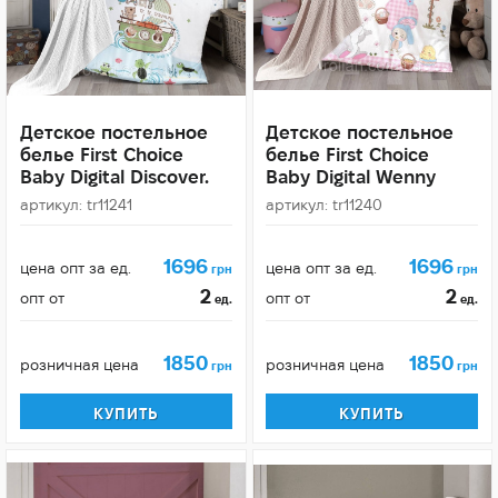
Детское постельное
Детское постельное
белье First Choice
белье First Choice
Baby Digital Discover.
Baby Digital Wenny
артикул: tr11241
артикул: tr11240
1696
1696
цена опт за ед.
цена опт за ед.
грн
грн
2
2
опт от
опт от
ед.
ед.
1850
1850
розничная цена
розничная цена
грн
грн
КУПИТЬ
КУПИТЬ