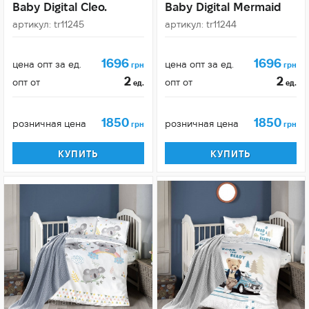
Baby Digital Cleo.
Baby Digital Mermaid
артикул: tr11245
артикул: tr11244
1696
1696
цена опт за ед.
цена опт за ед.
грн
грн
2
2
опт от
опт от
ед.
ед.
1850
1850
розничная цена
розничная цена
грн
грн
КУПИТЬ
КУПИТЬ