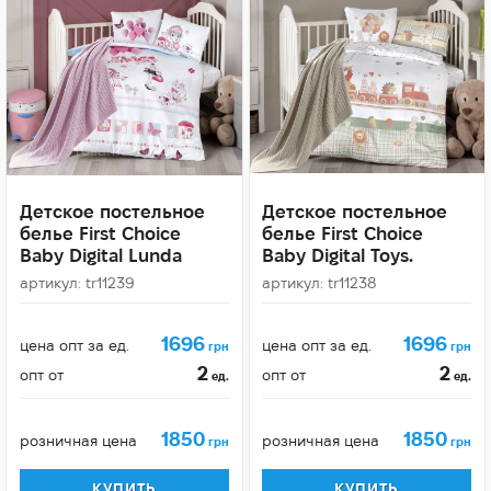
Детское постельное
Детское постельное
белье First Choice
белье First Choice
Baby Digital Lunda
Baby Digital Toys.
артикул: tr11239
артикул: tr11238
1696
1696
цена опт за ед.
цена опт за ед.
грн
грн
2
2
опт от
опт от
ед.
ед.
1850
1850
розничная цена
розничная цена
грн
грн
КУПИТЬ
КУПИТЬ