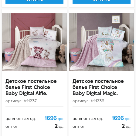
Детское постельное
Детское постельное
белье First Choice
белье First Choice
Baby Digital Alfie.
Baby Digital Magic.
артикул: tr11237
артикул: tr11236
1696
1696
цена опт за ед.
цена опт за ед.
грн
грн
2
2
опт от
опт от
ед.
ед.