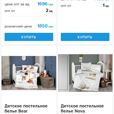
1696
цена опт за ед.
грн
1
опт от
ед.
2
опт от
ед.
1850
розничная цена
грн
КУПИТЬ
КУПИТЬ
Детское постельное
Детское постельное
белье Bear
белье Nova