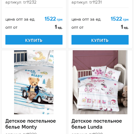
артикул: tr11232
артикул: tr11231
1522
1522
цена опт за ед.
цена опт за ед.
грн
грн
1
1
опт от
опт от
ед.
ед.
КУПИТЬ
КУПИТЬ
Детское постельное
Детское постельное
белье Monty
белье Lunda