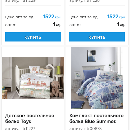
артикул: tr11229
артикул: tr11228
1522
1522
цена опт за ед.
цена опт за ед.
грн
грн
1
1
опт от
опт от
ед.
ед.
КУПИТЬ
КУПИТЬ
Детское постельное
Комплект постельного
белье Toys
белья Blue Summer.
артикул: tr11227
артикул: tr00878