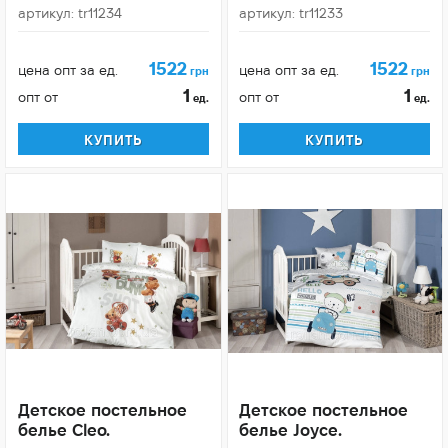
артикул: tr11234
артикул: tr11233
1522
1522
цена опт за ед.
цена опт за ед.
грн
грн
1
1
опт от
опт от
ед.
ед.
КУПИТЬ
КУПИТЬ
Детское постельное
Детское постельное
белье Cleo.
белье Joyce.