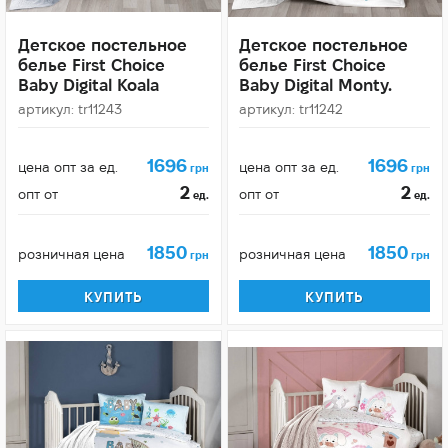
Детское постельное
Детское постельное
белье First Choice
белье First Choice
Baby Digital Koala
Baby Digital Monty.
артикул: tr11243
артикул: tr11242
1696
1696
цена опт за ед.
цена опт за ед.
грн
грн
2
2
опт от
опт от
ед.
ед.
1850
1850
розничная цена
розничная цена
грн
грн
КУПИТЬ
КУПИТЬ