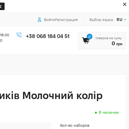
Е
RU
Войти
Регистрация
Выбор языка:
18:00
+38 068 184 04 51
0
товаров на суму:
00
0
грн
иків Молочний колір
В наличии
Кол-во наборов: