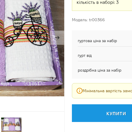
кількість в наборі:
3
Модель: tr00366
гуртова ціна за набір
гурт від
роздрібна ціна за набір
Мінімальна вартість за
КУПИТИ