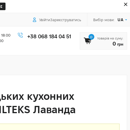
Е
UA
Увійти
Зареєструватись
Вибір мови:
 18:00
+38 068 184 04 51
0
товарів на суму:
00
0
грн
цьких кухонних
ILTEKS Лаванда