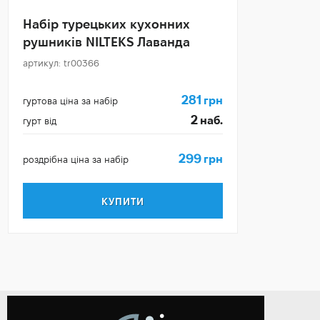
Набір турецьких кухонних
рушників NILTEKS Лаванда
артикул: tr00366
281
грн
гуртова ціна за набір
2
наб.
гурт від
299
грн
роздрібна ціна за набір
КУПИТИ