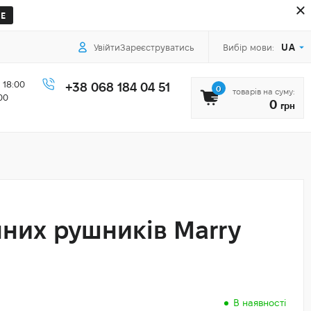
Е
UA
Увійти
Зареєструватись
Вибір мови:
 18:00
+38 068 184 04 51
0
товарів на суму:
00
0
грн
нних рушників Marry
В наявності