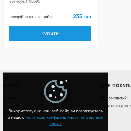
артикул: tr00595
235
грн
роздрібна ціна за набір
КУПИТИ
МЕНЮ
ДЛЯ ПОКУП
Новини
Як замовити?
Відгуки
Оплата та дост
Використовуючи наш веб-сайт, ви погоджуєтесь
Контакти
з нашою
політикою конфіденційності та файлами
cookie