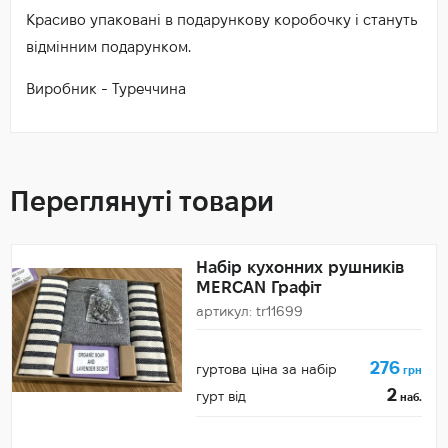
Красиво упаковані в подарункову коробочку і стануть
відмінним подарунком.
Виробник - Туреччина
Переглянуті товари
Набір кухонних рушників
MERCAN Графіт
артикул: tr11699
276
гуртова ціна за набір
грн
2
гурт від
наб.