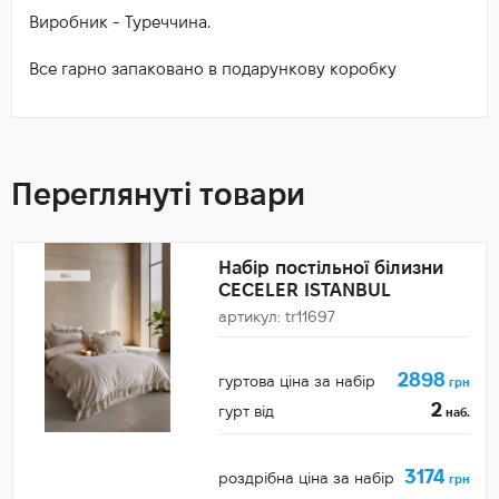
Виробник - Туреччина.
Все гарно запаковано в подарункову коробку
Переглянуті товари
Набір постільної білизни
CECELER ISTANBUL
артикул: tr11697
2898
гуртова ціна за набір
грн
2
гурт від
наб.
3174
роздрібна ціна за набір
грн