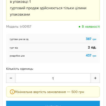
в упаковці:
1
гуртовий продаж здійснюється тільки цілими
упаковками
Модель: tr00157
В наявності
387
грн
гуртова ціна за од.
од.
2
гурт від
437
грн
роздрібна ціна
Кількість одиниць:
Мінімальна вартість замовлення — 500 грн