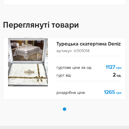
Переглянуті товари
Турецька скатертина Deniz
артикул: tr001014
1127
гуртова ціна за од.
грн
2
гурт від
од.
1265
роздрібна ціна
грн