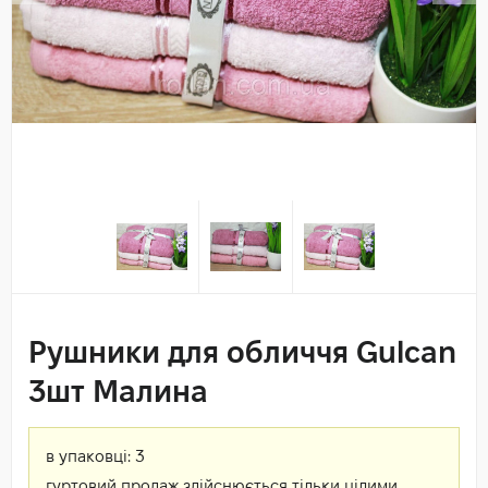
Рушники для обличчя Gulcan
3шт Малина
в упаковці:
3
гуртовий продаж здійснюється тільки цілими