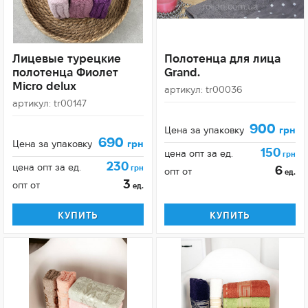
Лицевые турецкие
Полотенца для лица
полотенца Фиолет
Grand.
Micro delux
артикул: tr00036
артикул: tr00147
900
Цена за упаковку
грн
690
Цена за упаковку
грн
150
цена опт за ед.
грн
230
цена опт за ед.
грн
6
опт от
ед.
3
опт от
ед.
КУПИТЬ
КУПИТЬ