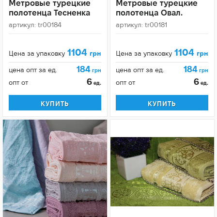
Метровые турецкие
Метровые турецкие
полотенца Тесненка
полотенца Овал.
артикул: tr00184
артикул: tr00181
1104
1104
Цена за упаковку
грн
Цена за упаковку
грн
184
184
цена опт за ед.
цена опт за ед.
грн
грн
6
6
опт от
опт от
ед.
ед.
КУПИТЬ
КУПИТЬ