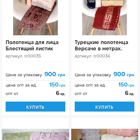
Полотенца для лица
Турецкие полотенца
Блестящий листик
Версаче в метрах.
артикул: tr00035
артикул: tr00034
900
900
Цена за упаковку
грн
Цена за упаковку
грн
150
150
цена опт за ед.
цена опт за ед.
грн
грн
6
6
опт от
опт от
ед.
ед.
КУПИТЬ
КУПИТЬ