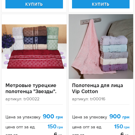
КУПИТЬ
КУПИТЬ
Метровые турецкие
Полотенца для лица
полотенца "Звезды".
Vip Cotton
артикул: tr00022
артикул: tr00016
900
900
Цена за упаковку
грн
Цена за упаковку
грн
150
150
цена опт за ед.
цена опт за ед.
грн
грн
6
6
опт от
опт от