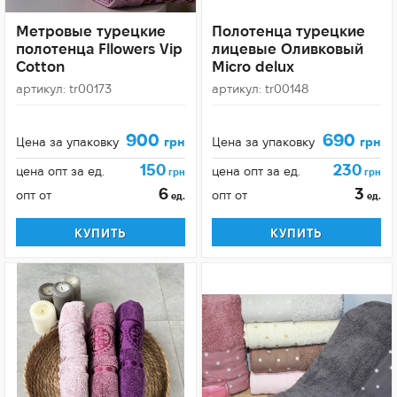
Метровые турецкие
Полотенца турецкие
полотенца Fllowers Vip
лицевые Оливковый
Cotton
Micro delux
артикул: tr00173
артикул: tr00148
900
690
Цена за упаковку
грн
Цена за упаковку
грн
150
230
цена опт за ед.
цена опт за ед.
грн
грн
6
3
опт от
опт от
ед.
ед.
КУПИТЬ
КУПИТЬ