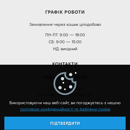
ГРАФІК РОБОТИ
Замовлення через кошик цілодобово
ПН-ПТ: 9:00 — 18:00
СБ: 9:00 — 15:00
НД: вихідний
КОНТАКТИ
+38 068 184 04 51
м. Хмельницький
Проспект Миру 42/1, офіс 27
Використовуючи наш веб-сайт, ви погоджуєтесь з нашою
політикою конфіденційності та файлами cookie
Roilan.com.ua © 2026
ПІДТВЕРДИТИ
Розробка сайту: