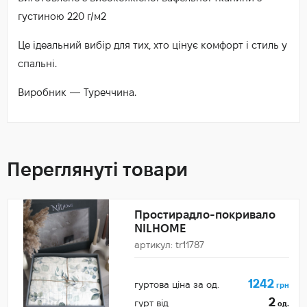
густиною 220 г/м2
Це ідеальний вибір для тих, хто цінує комфорт і стиль у
спальні.
Виробник — Туреччина.
Переглянуті товари
Простирадло-покривало
NILHOME
артикул: tr11787
1242
гуртова ціна за од.
грн
2
гурт від
од.