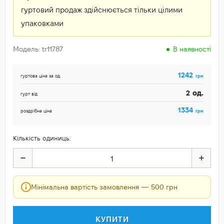
гуртовий продаж здійснюється тільки цілими
упаковками
Модель: tr11787
В наявності
1242
грн
гуртова ціна за од.
од.
2
гурт від
1334
грн
роздрібна ціна
Кількість одиниць:
Мінімальна вартість замовлення — 500 грн
КУПИТИ