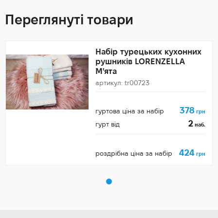
Переглянуті товари
Набір турецьких кухонних
рушників LORENZELLA
М'ята
артикул: tr00723
378
гуртова ціна за набір
грн
2
гурт від
наб.
424
роздрібна ціна за набір
грн