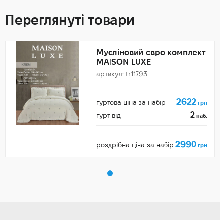
Переглянуті товари
Мусліновий євро комплект
MAISON LUXE
артикул: tr11793
2622
гуртова ціна за набір
грн
2
гурт від
наб.
2990
роздрібна ціна за набір
грн