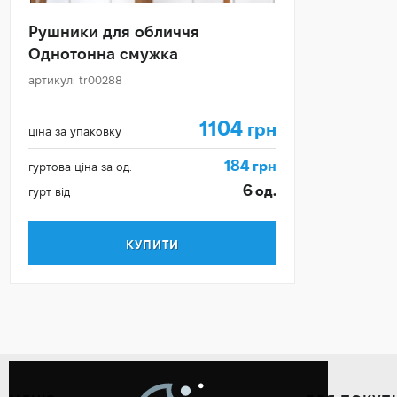
Рушники для обличчя
Однотонна смужка
артикул: tr00288
1104
грн
ціна за упаковку
184
грн
гуртова ціна за од.
6
од.
гурт від
КУПИТИ