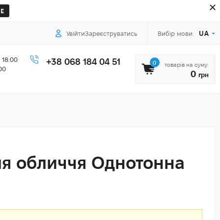
Е
UA
Увійти
Зареєструватись
Вибір мови:
 18:00
+38 068 184 04 51
0
товарів на суму:
00
0
грн
я обличчя Однотонна