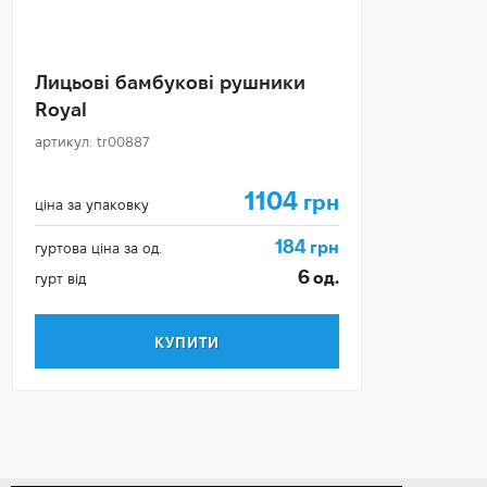
Лицьові бамбукові рушники
Royal
артикул: tr00887
1104
грн
ціна за упаковку
184
грн
гуртова ціна за од.
6
од.
гурт від
КУПИТИ