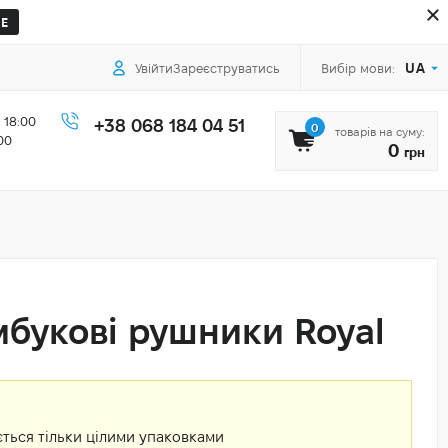
Е
UA
Увійти
Зареєструватись
Вибір мови:
 18:00
+38 068 184 04 51
0
товарів на суму:
00
0
грн
мбукові рушники Royal
ться тільки цілими упаковками