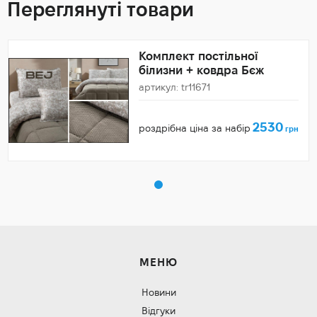
Переглянуті товари
Комплект постільної
білизни + ковдра Бєж
артикул: tr11671
2530
роздрібна ціна за набір
грн
МЕНЮ
Новини
Відгуки