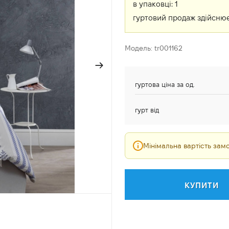
в упаковці:
1
гуртовий продаж здійснює
Модель: tr001162
гуртова ціна за од.
гурт від
Мінімальна вартість за
КУПИТИ