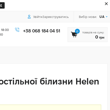
Е
UA
Увійти
Зареєструватись
Вибір мови:
 18:00
+38 068 184 04 51
0
товарів на суму:
00
0
грн
стільної білизни Helen