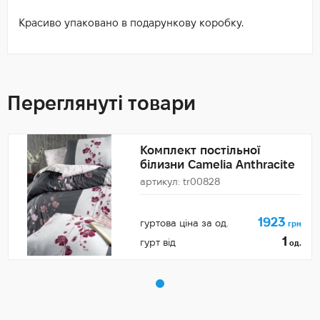
Красиво упаковано в подарункову коробку.
Переглянуті товари
Комплект постільної
білизни Camelia Anthracite
артикул: tr00828
1923
гуртова ціна за од.
грн
1
гурт від
од.