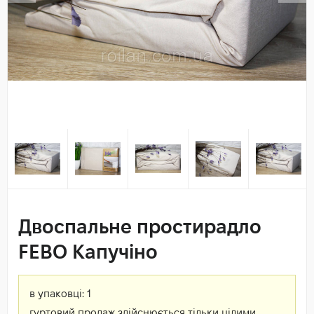
Двоспальне простирадло
FEBO Капучіно
в упаковці:
1
гуртовий продаж здійснюється тільки цілими