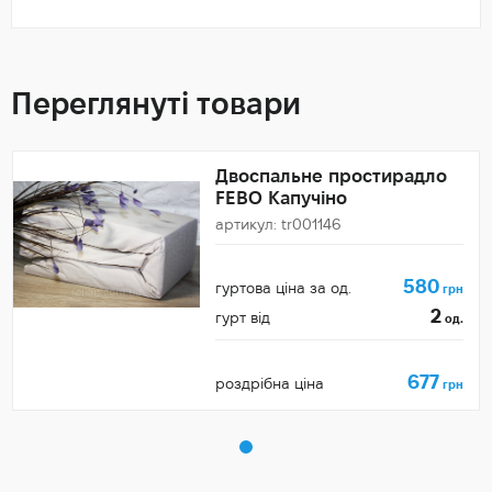
Переглянуті товари
Двоспальне простирадло
FEBO Капучіно
артикул: tr001146
580
гуртова ціна за од.
грн
2
гурт від
од.
677
роздрібна ціна
грн