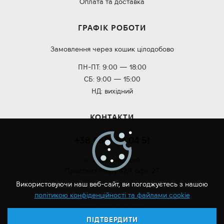
Оплата та доставка
ГРАФІК РОБОТИ
Замовлення через кошик цілодобово
ПН-ПТ: 9:00 — 18:00
СБ: 9:00 — 15:00
НД: вихідний
КОНТАКТИ
+38 068 184 04 51
м. Хмельницький
Проспект Миру 42/1, офіс 27
Використовуючи наш веб-сайт, ви погоджуєтесь з нашою
політикою конфіденційності та файлами cookie
Roilan.com.ua © 2026
ПІДТВЕРДИТИ
Розробка сайту: