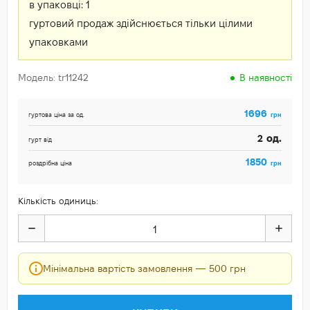
в упаковці:
1
гуртовий продаж здійснюється тільки цілими
упаковками
Модель: tr11242
В наявності
1696
грн
гуртова ціна за од.
од.
2
гурт від
1850
грн
роздрібна ціна
Кількість одиниць:
Мінімальна вартість замовлення — 500 грн