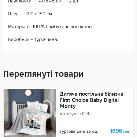
Наволочки — 40 х 45 см — 2 шт.
Плед — 100 х 150 см
Матеріал - 100 % бамбукове волокнно.
Виробник - Туреччина.
Переглянуті товари
Дитяча постільна білизна
First Choice Baby Digital
Monty
артикул: tr11242
1696
гуртова ціна за од.
грн