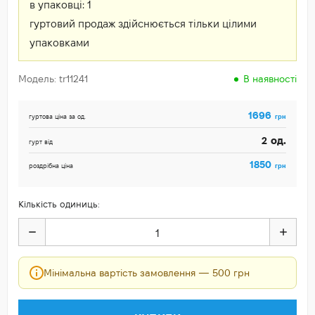
в упаковці:
1
гуртовий продаж здійснюється тільки цілими
упаковками
Модель: tr11241
В наявності
1696
грн
гуртова ціна за од.
од.
2
гурт від
1850
грн
роздрібна ціна
Кількість одиниць:
Мінімальна вартість замовлення — 500 грн