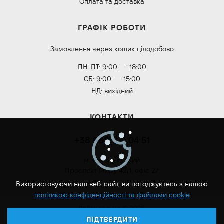
Оплата та доставка
ГРАФІК РОБОТИ
Замовлення через кошик цілодобово
ПН-ПТ: 9:00 — 18:00
СБ: 9:00 — 15:00
НД: вихідний
КОНТАКТИ
+38 068 184 04 51
м. Хмельницький
Проспект Миру 42/1, офіс 27
Використовуючи наш веб-сайт, ви погоджуєтесь з нашою
політикою конфіденційності та файлами cookie
Roilan.com.ua © 2026
ПІДТВЕРДИТИ
Розробка сайту: