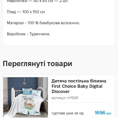
Наволочки — 40 х 45 см — 2 шт.
Плед — 100 х 150 см
Матеріал - 100 % бамбукове волокнно.
Виробник - Туреччина.
Переглянуті товари
Дитяча постільна білизна
First Choice Baby Digital
Discover
артикул: tr11241
1696
гуртова ціна за од.
грн