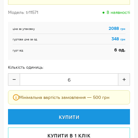
Модель: tr11571
В наявності
2088
грн
ціна за упаковку
348
грн
гуртова ціна за од.
од.
6
гурт від
Кількість одиниць:
Мінімальна вартість замовлення — 500 грн
КУПИТИ
КУПИТИ В 1 КЛІК