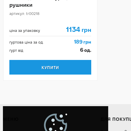
рушники
артикул: tr00218
1134
грн
ціна за упаковку
189
грн
гуртова ціна за од.
6
од.
гурт від
КУПИТИ
МЕНЮ
ДЛЯ ПОКУП