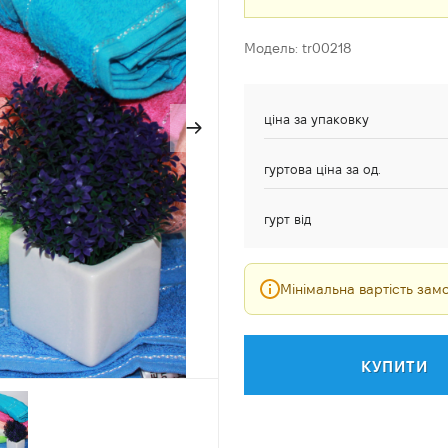
Модель: tr00218
ціна за упаковку
гуртова ціна за од.
гурт від
Мінімальна вартість за
КУПИТИ