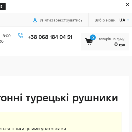
Е
UA
Увійти
Зареєструватись
Вибір мови:
 18:00
+38 068 184 04 51
0
товарів на суму:
00
0
грн
тонні турецькі рушники
ться тільки цілими упаковками